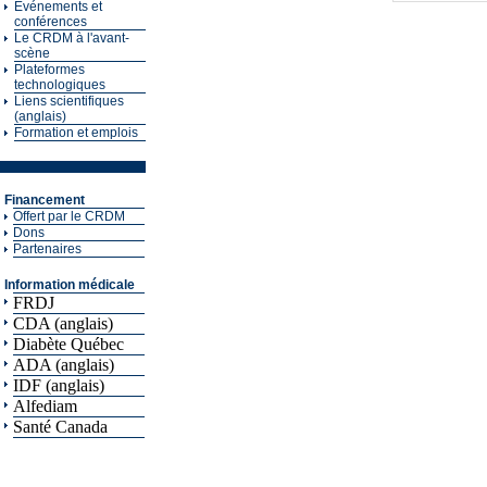
Événements et
conférences
Le CRDM à l'avant-
scène
Plateformes
technologiques
Liens scientifiques
(anglais)
Formation et emplois
Financement
Offert par le CRDM
Dons
Partenaires
Information médicale
FRDJ
CDA (anglais)
Diabète Québec
ADA (anglais)
IDF (anglais)
Alfediam
Santé Canada